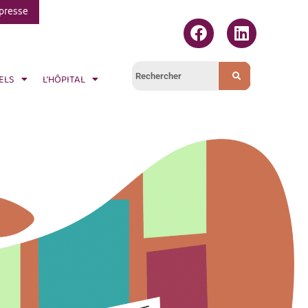
presse
ELS
L’HÔPITAL